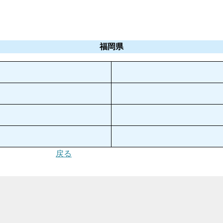
福岡県
戻る